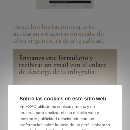
Descubre los factores que te
ayudarán a elaborar un aceite de
oliva virgen extra de alta calidad.
Envíanos este formulario y
recibirás un email con el enlace
de descarga de la infografía
Nombre
*
Sobre las cookies en este sitio web
En ESAO utilizamos cookies propias y de
Apellido
*
terceros para analizar el uso del sitio web y
mostrarte publicidad relacionada con tus
preferencias sobre la base de un perfil elaborado