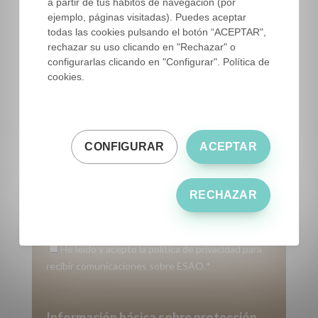
a partir de tus hábitos de navegación (por
Correo
*
ejemplo, páginas visitadas). Puedes aceptar
todas las cookies pulsando el botón “ACEPTAR",
rechazar su uso clicando en "Rechazar" o
configurarlas clicando en "Configurar". Política de
Número de teléfono
*
cookies.
Dinos quién eres
*
CONFIGURAR
ACEPTAR
Comunidad Autónoma
*
RECHAZAR
He leído y acepto la política de privacidad para
recibir comunicaciones sobre ESAO.
*
Información básica sobre protección