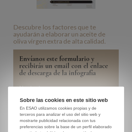
Descubre los factores que te
ayudarán a elaborar un aceite de
oliva virgen extra de alta calidad.
Envíanos este formulario y
recibirás un email con el enlace
de descarga de la infografía
Nombre
*
Sobre las cookies en este sitio web
En ESAO utilizamos cookies propias y de
Apellido
*
terceros para analizar el uso del sitio web y
mostrarte publicidad relacionada con tus
preferencias sobre la base de un perfil elaborado