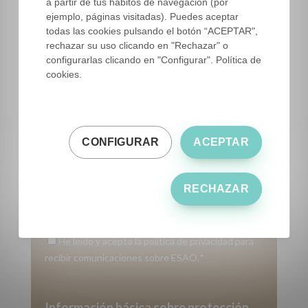
a partir de tus hábitos de navegación (por
Correo
*
ejemplo, páginas visitadas). Puedes aceptar
todas las cookies pulsando el botón “ACEPTAR",
rechazar su uso clicando en "Rechazar" o
configurarlas clicando en "Configurar". Política de
Número de teléfono
*
cookies.
Dinos quién eres
*
CONFIGURAR
ACEPTAR
Comunidad Autónoma
*
RECHAZAR
He leído y acepto la política de privacidad para
recibir comunicaciones sobre ESAO.
*
Información básica sobre protección