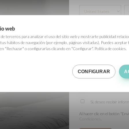
tio web
Dinos quién eres
*
e terceros para analizar el uso del sitio web y mostrarte publicidad relaci
e tus hábitos de navegación (por ejemplo, páginas visitadas). Puedes aceptar
 "Rechazar" o configurarlas clicando en "Configurar". Política de cookies.
Comunidad Autónoma
*
CONFIGURAR
A
Necesitamos tu consentimient
información que nos solicitas
Sí, deseo recibir info
Al hacer clic en el botón “E
Condiciones
.