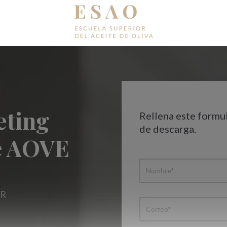
eting
Rellena este formul
de descarga.
de AOVE
ER