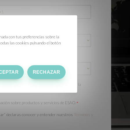
onada con tus preferencias sobre la
 todas las cookies pulsando el botón
CEPTAR
RECHAZAR
o para poder procesar tus datos y enviarte la
:
rmación sobre productos y servicios de ESAO.
*
nviar” declaras conocer y entender nuestros
Términos y