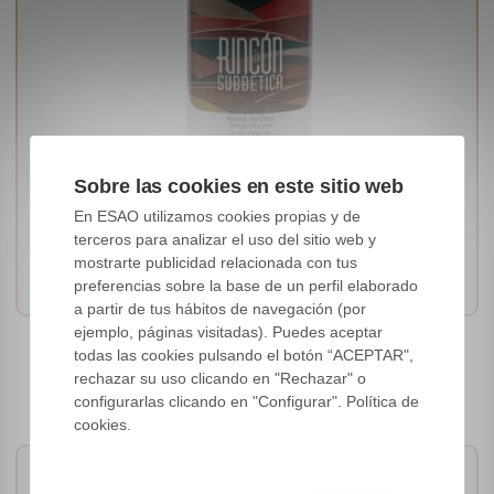
Sobre las cookies en este sitio web
En ESAO utilizamos cookies propias y de
[Hojiblanca]
terceros para analizar el uso del sitio web y
Andalucía, España
mostrarte publicidad relacionada con tus
Ecológico / BRC / IFS / Kosher / Halal
preferencias sobre la base de un perfil elaborado
a partir de tus hábitos de navegación (por
ejemplo, páginas visitadas). Puedes aceptar
Rincón de la Subbética (DOP Priego
todas las cookies pulsando el botón “ACEPTAR",
de Córdoba)
rechazar su uso clicando en "Rechazar" o
configurarlas clicando en "Configurar". Política de
cookies.