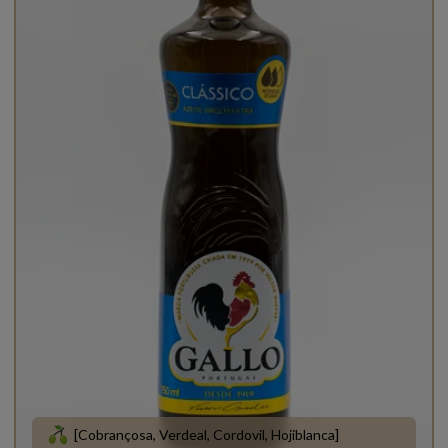
[Cobrançosa, Verdeal, Cordovil, Hojiblanca]