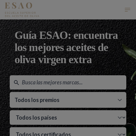
ESAO Escuela Superior del Aceite de Oliva
Ope
Guía ESAO: encuentra
los mejores aceites de
oliva virgen extra